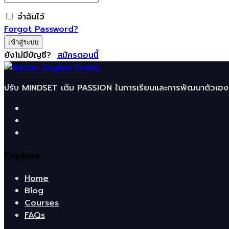
จำฉันไว้
Forgot Password?
เข้าสู่ระบบ
ยังไม่มีบัญชี?
สมัครตอนนี้
ปรับ MINDSET เติม PASSION ในการเรียนและการพัฒนาตัวเอง
Explore
Home
Blog
Courses
FAQs