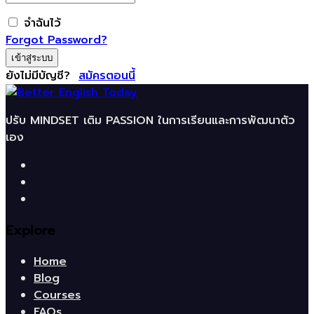
จำฉันไว้
Forgot Password?
เข้าสู่ระบบ
ยังไม่มีบัญชี?
สมัครตอนนี้
ปรับ MINDSET เติม PASSION ในการเรียนและการพัฒนาตัว
เอง
Explore
Home
Blog
Courses
FAQs