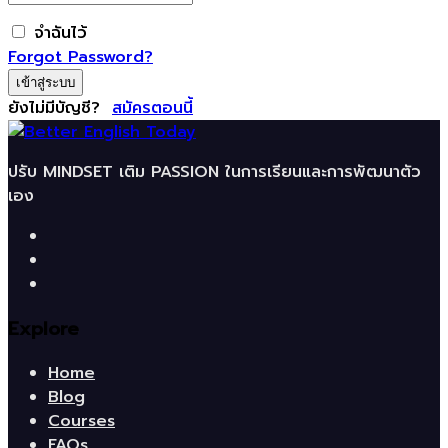
จำฉันไว้
Forgot Password?
เข้าสู่ระบบ
ยังไม่มีบัญชี?
สมัครตอนนี้
ปรับ MINDSET เติม PASSION ในการเรียนและการพัฒนาตัว
เอง
Explore
Home
Blog
Courses
FAQs