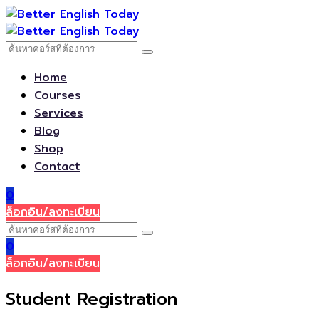
Home
Courses
Services
Blog
Shop
Contact
0
ล็อกอิน/ลงทะเบียน
0
ล็อกอิน/ลงทะเบียน
Student Registration