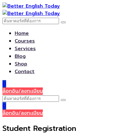
Home
Courses
Services
Blog
Shop
Contact
0
ล็อกอิน/ลงทะเบียน
0
ล็อกอิน/ลงทะเบียน
Student Registration