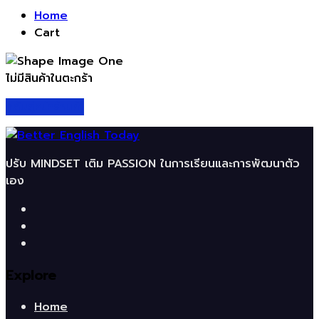
Home
Cart
ไม่มีสินค้าในตะกร้า
กลับสู่หน้าร้านค้า
ปรับ MINDSET เติม PASSION ในการเรียนและการพัฒนาตัว
เอง
Explore
Home