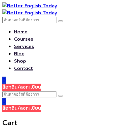
Home
Courses
Services
Blog
Shop
Contact
0
ล็อกอิน/ลงทะเบียน
0
ล็อกอิน/ลงทะเบียน
Cart