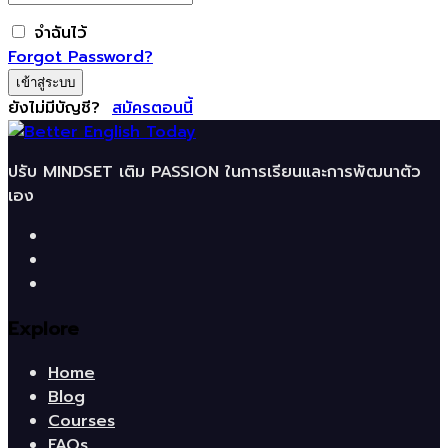
จำฉันไว้
Forgot Password?
เข้าสู่ระบบ
ยังไม่มีบัญชี?
สมัครตอนนี้
ปรับ MINDSET เติม PASSION ในการเรียนและการพัฒนาตัว
เอง
Explore
Home
Blog
Courses
FAQs